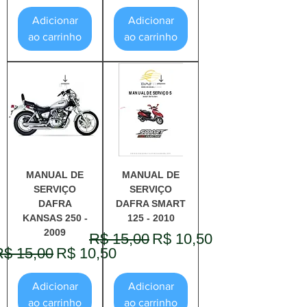
Adicionar
Adicionar
ao carrinho
ao carrinho
MANUAL DE
MANUAL DE
SERVIÇO
SERVIÇO
DAFRA
DAFRA SMART
KANSAS 250 -
125 - 2010
2009
Preço normal
Preço promocional
R$ 15,00
R$ 10,50
reço normal
Preço promocional
R$ 15,00
R$ 10,50
Adicionar
Adicionar
ao carrinho
ao carrinho