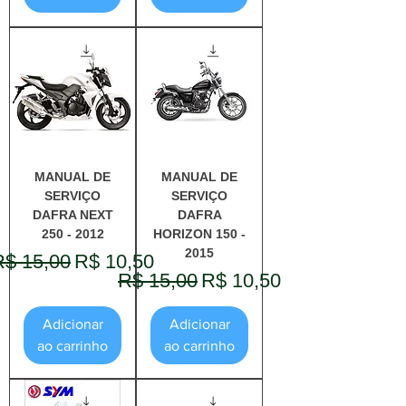
MANUAL DE
MANUAL DE
SERVIÇO
SERVIÇO
DAFRA NEXT
DAFRA
250 - 2012
HORIZON 150 -
2015
reço normal
Preço promocional
R$ 15,00
R$ 10,50
Preço normal
Preço promocional
R$ 15,00
R$ 10,50
Adicionar
Adicionar
ao carrinho
ao carrinho