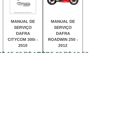
MANUAL DE
MANUAL DE
SERVIÇO
SERVIÇO
DAFRA
DAFRA
CITYCOM 300i -
ROADWIN 250 -
2010
2012
reço normal
Preço promocional
Preço normal
Preço promocional
R$ 15,00
R$ 10,50
R$ 15,00
R$ 10,50
Adicionar
Adicionar
ao carrinho
ao carrinho