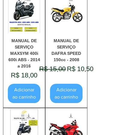
MANUAL DE
MANUAL DE
SERVIÇO
SERVIÇO
MAXSYM 400i
DAFRA SPEED
600i ABS - 2014
150cc - 2008
a 2016
Preço normal
Preço promocional
R$ 15,00
R$ 10,50
Preço
R$ 18,00
Adicionar
Adicionar
ao carrinho
ao carrinho