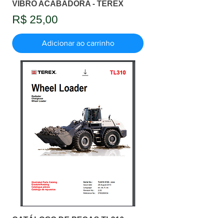
VIBRO ACABADORA - TEREX
Preço
R$ 25,00
Adicionar ao carrinho