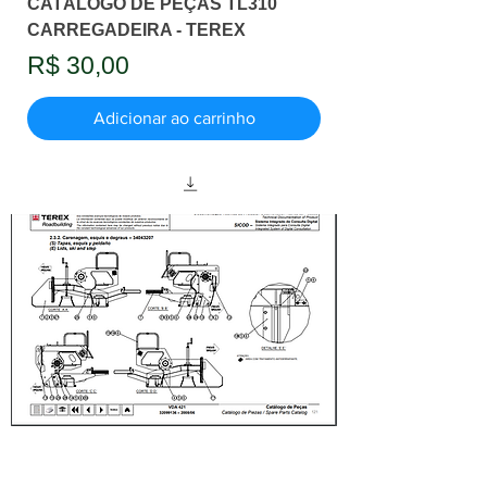
CATÁLOGO DE PEÇAS TL310
CARREGADEIRA - TEREX
Preço
R$ 30,00
Adicionar ao carrinho