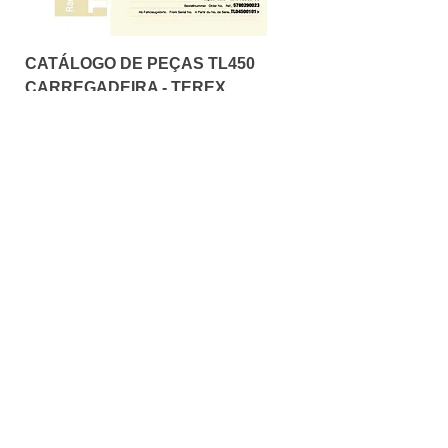
CATÁLOGO DE PEÇAS TL450
CARREGADEIRA - TEREX
Preço
R$ 35,00
Adicionar ao carrinho